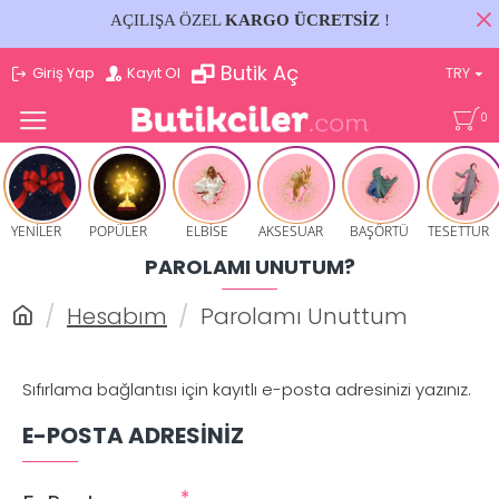
AÇILIŞA ÖZEL
KARGO ÜCRETSİZ
!
Butik Aç
Giriş Yap
Kayıt Ol
TRY
0
YENİLER
POPÜLER
ELBİSE
AKSESUAR
BAŞÖRTÜ
TESETTUR
PAROLAMI UNUTUM?
Hesabım
Parolamı Unuttum
Sıfırlama bağlantısı için kayıtlı e-posta adresinizi yazınız.
E-POSTA ADRESINIZ