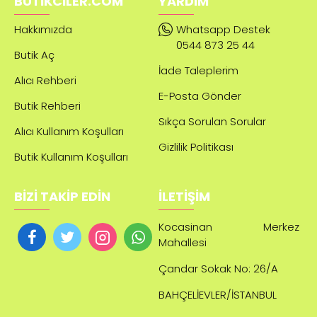
BUTIKCILER.COM
YARDIM
Hakkımızda
Whatsapp Destek
0544 873 25 44
Butik Aç
İade Taleplerim
Alıcı Rehberi
E-Posta Gönder
Butik Rehberi
Sıkça Sorulan Sorular
Alıcı Kullanım Koşulları
Gizlilik Politikası
Butik Kullanım Koşulları
BİZİ TAKİP EDİN
İLETİŞİM
Kocasinan Merkez
Mahallesi
Çandar
Sokak No: 26/A
BAHÇELİEVLER/İSTANBUL