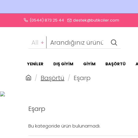
(0544) 873 25 44
destek@butikciler.com
All
YENİLER
DIŞ GİYİM
GİYİM
BAŞÖRTÜ
Başörtü
Eşarp
Eşarp
Bu kategoride ürün bulunamadı.