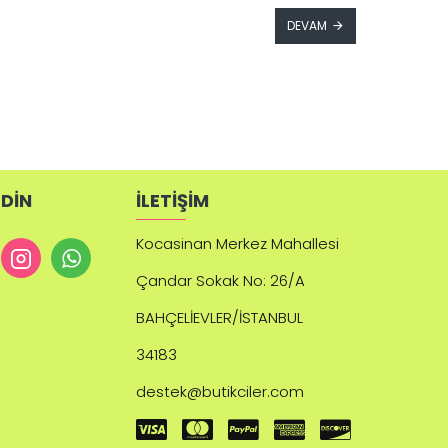
DEVAM
EDİN
İLETİŞİM
Kocasinan Merkez Mahallesi
Çandar
Sokak No: 26/A
BAHÇELİEVLER/İSTANBUL
34183
destek@butikciler.com