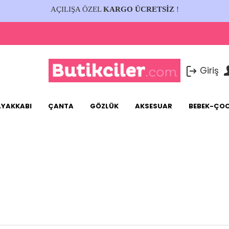
AÇILIŞA ÖZEL
KARGO ÜCRETSİZ
!
Giriş
AYAKKABI
ÇANTA
GÖZLÜK
AKSESUAR
BEBEK-ÇO