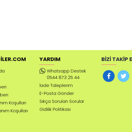
ILER.COM
YARDIM
BİZİ TAKİP 
da
Whatsapp Destek
0544 873 25 44
İade Taleplerim
beri
E-Posta Gönder
beri
Sıkça Sorulan Sorular
anım Koşulları
Gizlilik Politikası
lanım Koşulları