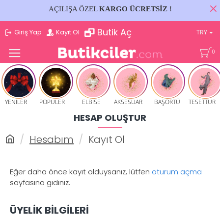
AÇILIŞA ÖZEL
KARGO ÜCRETSİZ
!
Butik Aç
Giriş Yap
Kayıt Ol
TRY
0
YENİLER
POPÜLER
ELBİSE
AKSESUAR
BAŞÖRTÜ
TESETTUR
HESAP OLUŞTUR
Hesabım
Kayıt Ol
Eğer daha önce kayıt olduysanız, lütfen
oturum açma
sayfasına gidiniz.
ÜYELIK BILGILERI