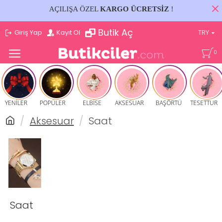
AÇILIŞA ÖZEL
KARGO ÜCRETSİZ
!
Butik Aç
Giriş Yap
Kayıt Ol
TRY
0
YENİLER
POPÜLER
ELBİSE
AKSESUAR
BAŞÖRTÜ
TESETTUR
Aksesuar
Saat
Saat