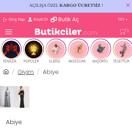
AÇILIŞA ÖZEL
KARGO ÜCRETSİZ
!
Butik Aç
Giriş Yap
Kayıt Ol
TRY
0
YENİLER
POPÜLER
ELBİSE
AKSESUAR
BAŞÖRTÜ
TESETTUR
Giyim
Abiye
Abiye