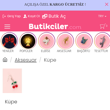
AÇILIŞA ÖZEL
KARGO ÜCRETSİZ
!
Butik Aç
Giriş Yap
Kayıt Ol
TRY
0
YENİLER
POPÜLER
ELBİSE
AKSESUAR
BAŞÖRTÜ
TESETTUR
Aksesuar
Küpe
Küpe