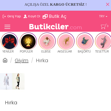
AÇILIŞA ÖZEL
KARGO ÜCRETSİZ
!
Butik Aç
Giriş Yap
Kayıt Ol
TRY
0
YENİLER
POPÜLER
ELBİSE
AKSESUAR
BAŞÖRTÜ
TESETTUR
Giyim
Hırka
Hırka