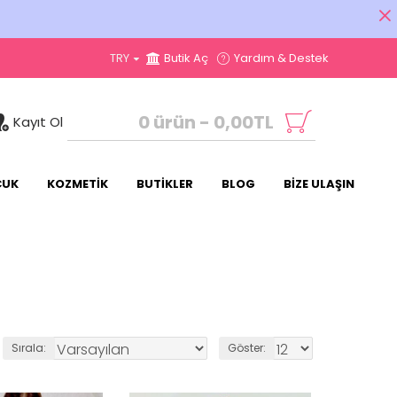
TRY
Butik Aç
Yardım & Destek
0 ürün - 0,00TL
Kayıt Ol
CUK
KOZMETİK
BUTİKLER
BLOG
BİZE ULAŞIN
Sırala:
Göster: