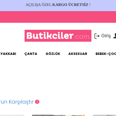
AÇILIŞA ÖZEL
KARGO ÜCRETSİZ
!
Giriş
AYAKKABI
ÇANTA
GÖZLÜK
AKSESUAR
BEBEK-ÇO
rün Karşılaştır
0