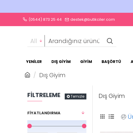
(0544) 873 25 44
destek@butikciler.com
All
YENİLER
DIŞ GİYİM
GİYİM
BAŞÖRTÜ
Dış Giyim
FILTRELEME
Dış Giyim
Temizle
FIYATLANDIRMA
Ü