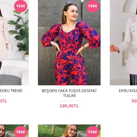
YENI
YENI
 EKRU TREND
BEŞGEN YAKA FUŞYA DESENLI
EKRU KIS
TULUM
0TL
50
180,00TL
YENI
YENI