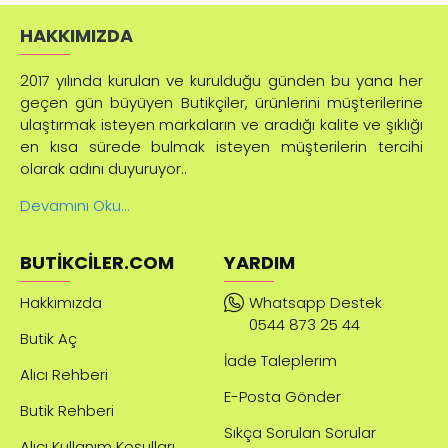
HAKKIMIZDA
2017 yılında kurulan ve kurulduğu günden bu yana her
geçen gün büyüyen Butikçiler, ürünlerini müşterilerine
ulaştırmak isteyen markaların ve aradığı kalite ve şıklığı
en kısa sürede bulmak isteyen müşterilerin tercihi
olarak adını duyuruyor..
Devamını Oku...
BUTIKCILER.COM
YARDIM
Hakkımızda
Whatsapp Destek
0544 873 25 44
Butik Aç
İade Taleplerim
Alıcı Rehberi
E-Posta Gönder
Butik Rehberi
Sıkça Sorulan Sorular
Alıcı Kullanım Koşulları