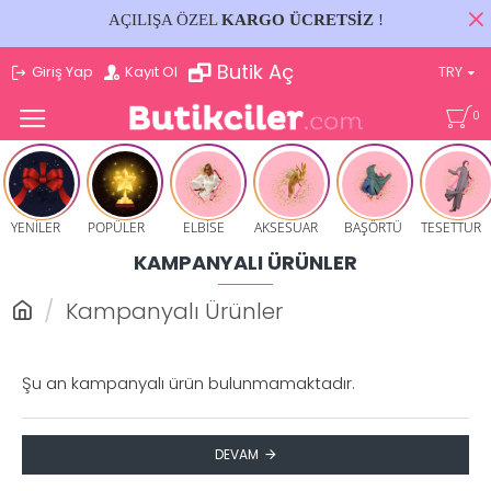
AÇILIŞA ÖZEL
KARGO ÜCRETSİZ
!
Butik Aç
Giriş Yap
Kayıt Ol
TRY
0
YENİLER
POPÜLER
ELBİSE
AKSESUAR
BAŞÖRTÜ
TESETTUR
KAMPANYALI ÜRÜNLER
Kampanyalı Ürünler
Şu an kampanyalı ürün bulunmamaktadır.
DEVAM