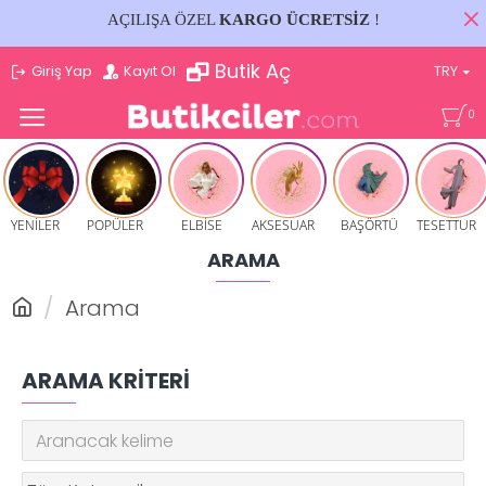
AÇILIŞA ÖZEL
KARGO ÜCRETSİZ
!
Butik Aç
Giriş Yap
Kayıt Ol
TRY
0
YENİLER
POPÜLER
ELBİSE
AKSESUAR
BAŞÖRTÜ
TESETTUR
ARAMA
Arama
ARAMA KRITERI