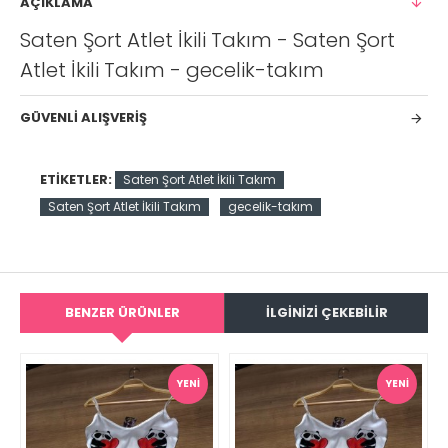
AÇIKLAMA
Saten Şort Atlet İkili Takım - Saten Şort
Atlet İkili Takım - gecelik-takım
GÜVENLI ALIŞVERIŞ
ETIKETLER:
Saten Şort Atlet İkili Takım
Saten Şort Atlet İkili Takım
gecelik-takım
BENZER ÜRÜNLER
İLGİNİZİ ÇEKEBİLİR
YENI
YENI