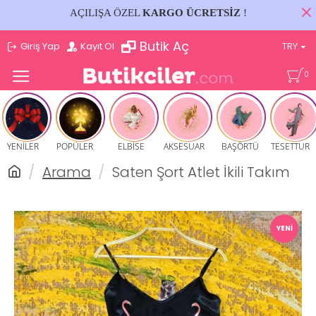
AÇILIŞA ÖZEL
KARGO ÜCRETSİZ
!
Butik Aç
Giriş Yap
Kayıt Ol
TRY
0
YENİLER
POPÜLER
ELBİSE
AKSESUAR
BAŞÖRTÜ
TESETTUR
Arama
Saten Şort Atlet İkili Takım
YENI