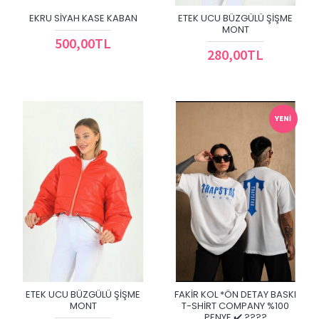
EKRU SIYAH KASE KABAN
ETEK UCU BÜZGÜLÜ ŞIŞME
MONT
500,00TL
280,00TL
YENI
ETEK UCU BÜZGÜLÜ ŞIŞME
FAKİR KOL *ÖN DETAY BASKI
MONT
T-SHİRT COMPANY %100
PENYE ✔️ ????