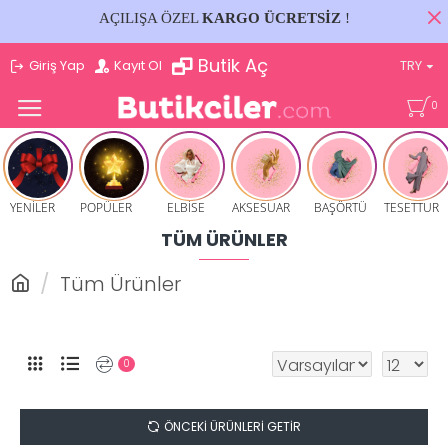
AÇILIŞA ÖZEL
KARGO ÜCRETSİZ
!
Butik Aç
Giriş Yap
Kayıt Ol
TRY
0
YENİLER
POPÜLER
ELBİSE
AKSESUAR
BAŞÖRTÜ
TESETTUR
TÜM ÜRÜNLER
Tüm Ürünler
0
ÖNCEKI ÜRÜNLERI GETIR