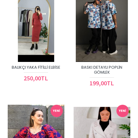
BALIKÇI YAKA FITILLI ELBISE
BASKI DETAYLI POPLIN
GÖMLEK
250,00TL
199,00TL
YENI
YENI