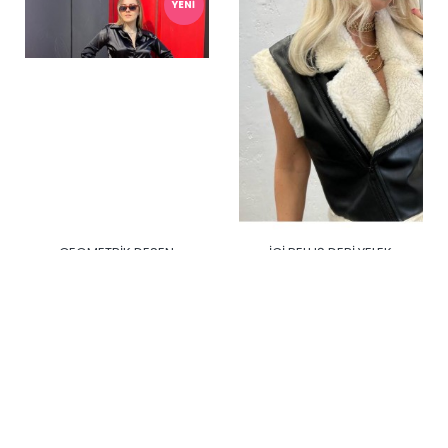
YENI
GEOMETRIK DESEN
İÇI PELUŞ DERI YELEK
PANTOLON
330,00TL
150,00TL
YENI
YENI