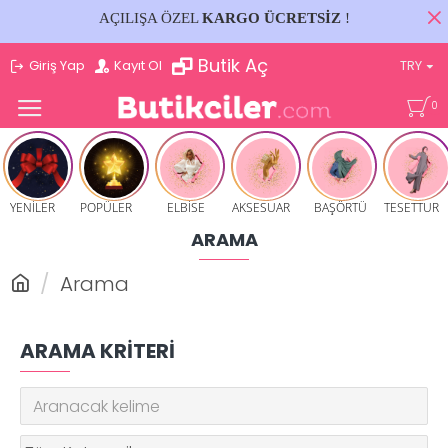
AÇILIŞA ÖZEL
KARGO ÜCRETSİZ
!
Butik Aç
Giriş Yap
Kayıt Ol
TRY
0
YENİLER
POPÜLER
ELBİSE
AKSESUAR
BAŞÖRTÜ
TESETTUR
ARAMA
Arama
ARAMA KRITERI